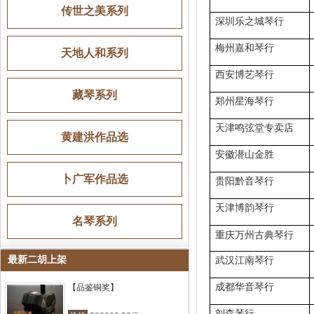
传世之美系列
深圳乐之城琴行
梅州嘉和琴行
天地人和系列
西安博艺琴行
藏琴系列
郑州星海琴行
天津鸣弦堂专卖店
黄建洪作品选
安徽潜山金胜
卜广军作品选
贵阳黔音琴行
天津博韵琴行
名琴系列
重庆万州古典琴行
最新二胡上架
武汉江南琴行
成都华音琴行
【品鉴铜奖】
刘森琴行