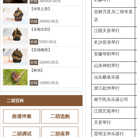
价格
380000.00元
【传世之美】
吉林万其兴二胡专卖
店
价格
28000.00元
【吴都古韵】
江阴天音琴行
价格
5500.00元
长沙音浪琴行
【至德梅里】
安徽华韵琴行
价格
10000.00元
山东神韵琴行
【林涧】
汕头蝶泉乐器
价格
15800.00元
浙江处州琴行
南宁民乐乐器公司
二胡百科
江西艺苑琴行
曲谱伴奏
二胡选购
天音琴行
二胡调试
二胡保养
昆明玉华乐器行