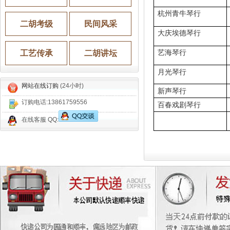
杭州青牛琴行
二胡考级
民间风采
大庆埃德琴行
工艺传承
二胡讲坛
艺海琴行
月光琴行
网站在线订购
(24小时)
新声琴行
订购电话:
13861759556
百春戏剧琴行
在线客服 QQ: