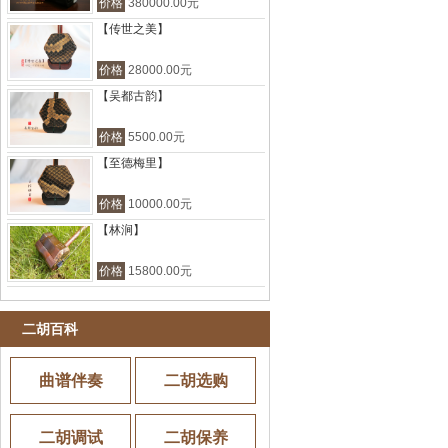
价格
380000.00元
【传世之美】
价格
28000.00元
【吴都古韵】
价格
5500.00元
【至德梅里】
价格
10000.00元
【林涧】
价格
15800.00元
二胡百科
曲谱伴奏
二胡选购
二胡调试
二胡保养